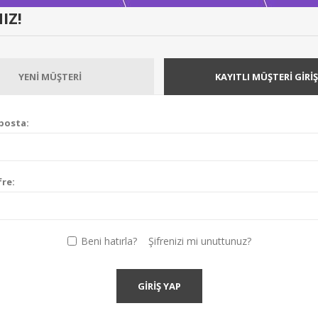
IZ!
YENI MÜŞTERI
KAYITLI MÜŞTERI GIRIŞ
posta:
fre:
Beni hatırla?
Şifrenizi mi unuttunuz?
GIRIŞ YAP