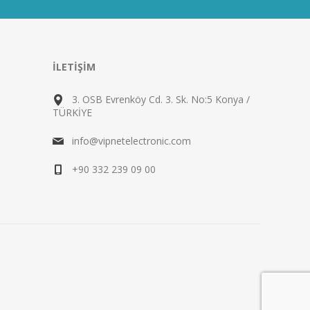
İLETIŞIM
3. OSB Evrenköy Cd. 3. Sk. No:5 Konya /
TÜRKİYE
info@vipnetelectronic.com
+90 332 239 09 00