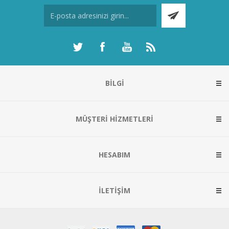
BILGI
MÜŞTERI HIZMETLERI
HESABIM
İLETIŞIM