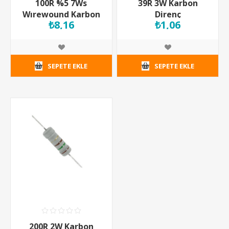
100R %5 7Ws
39R 3W Karbon
Wırewound Karbon
Direnç
₺8,16
₺1,06
Direnç
SEPETE EKLE
SEPETE EKLE
200R 2W Karbon