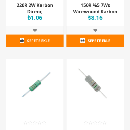
220R 2W Karbon
150R %5 7Ws
Direnç
Wırewound Karbon
₺1,06
₺8,16
Direnç
SEPETE EKLE
SEPETE EKLE