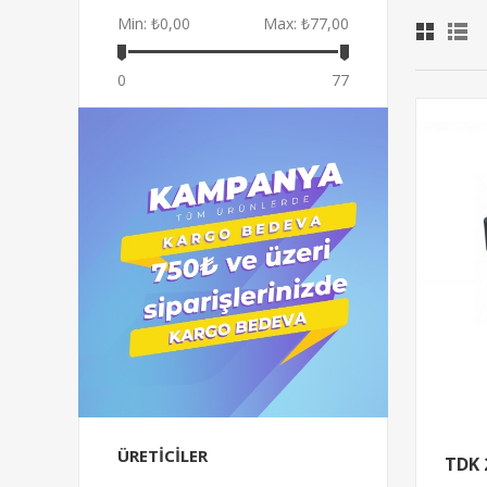
Min:
₺0,00
Max:
₺77,00
0
77
ÜRETICILER
TDK 