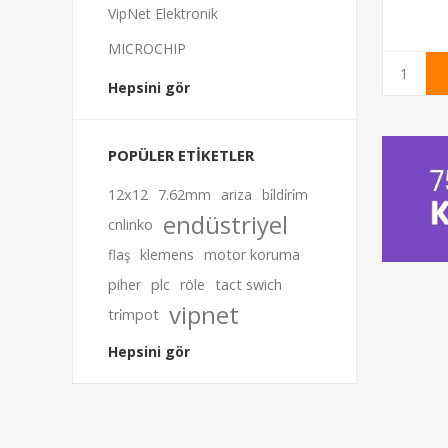
VipNet Elektronik
MICROCHIP
Hepsini gör
POPÜLER ETIKETLER
12x12
7.62mm
ariza
bi̇ldi̇ri̇m
endüstriyel
cnlinko
flaş
klemens
motor koruma
piher
plc
röle
tact swich
vipnet
tri̇mpot
Hepsini gör