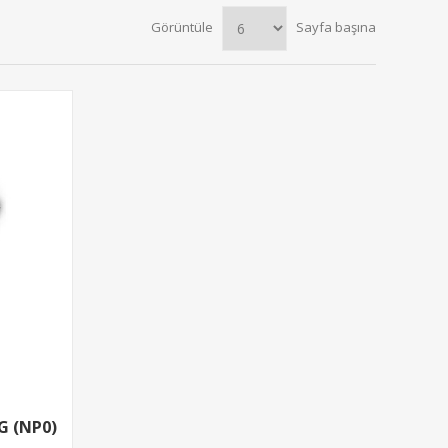
Görüntüle
Sayfa başına
G (NP0)