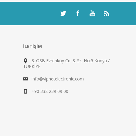
İLETIŞIM
3. OSB Evrenköy Cd. 3. Sk. No:5 Konya /
TÜRKİYE
info@vipnetelectronic.com
+90 332 239 09 00