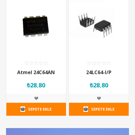
Atmel 24C64AN
24LC64-I/P
₺28,80
₺28,80
SEPETE EKLE
SEPETE EKLE