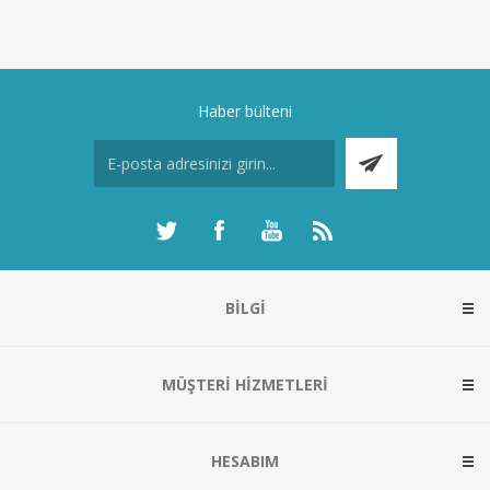
Haber bülteni
BILGI
MÜŞTERI HIZMETLERI
HESABIM