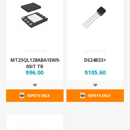
MT25QL128ABA1EW9-
DS24B33+
0SIT TR
₺96,00
₺105,60
SEPETE EKLE
SEPETE EKLE