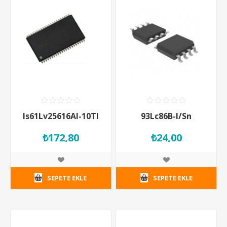
Is61Lv25616Al-10Tl
93Lc86B-I/Sn
₺172,80
₺24,00
SEPETE EKLE
SEPETE EKLE