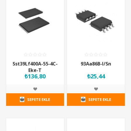
Sst39Lf400A-55-4C-
93Aa86B-I/Sn
Eke-T
₺136,80
₺25,44
SEPETE EKLE
SEPETE EKLE