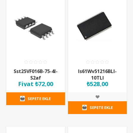
Sst25VF016B-75-4I-
Is61Wv51216BLl-
S2af
10TLI
Fiyat ₺72,00
₺528,00
SEPETE EKLE
SEPETE EKLE