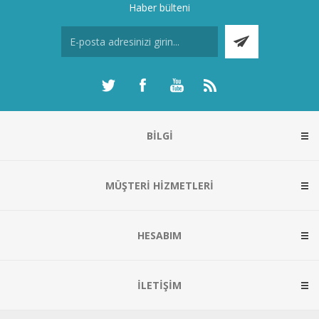
Haber bülteni
BILGI
MÜŞTERI HIZMETLERI
HESABIM
İLETIŞIM