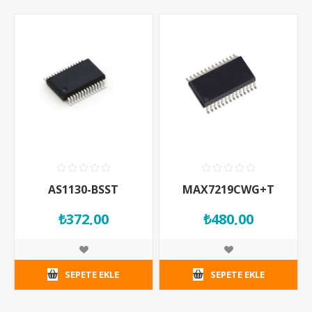
AS1130-BSST
MAX7219CWG+T
₺372,00
₺480,00
SEPETE EKLE
SEPETE EKLE