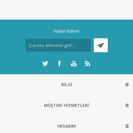
Haber bülteni
BILGI
MÜŞTERI HIZMETLERI
HESABIM