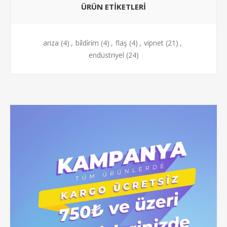
ÜRÜN ETIKETLERI
ariza
(4)
,
bi̇ldi̇ri̇m
(4)
,
flaş
(4)
,
vipnet
(21)
,
endüstriyel
(24)