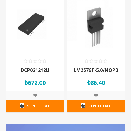
DCP021212U
LM2576T-5.0/NOPB
₺672,00
₺86,40
SEPETE EKLE
SEPETE EKLE