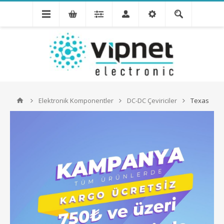
Elektronik Komponentler
DC-DC Çeviriciler
Texas