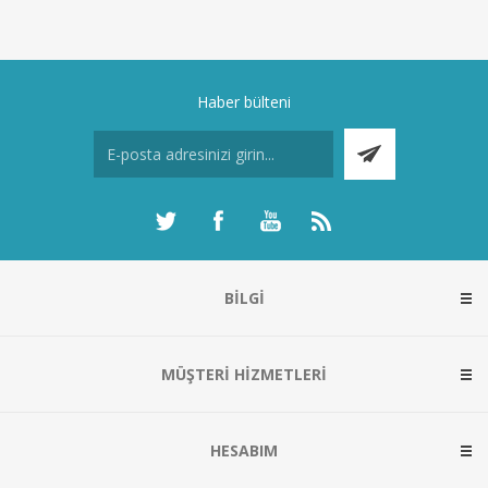
Haber bülteni
BILGI
MÜŞTERI HIZMETLERI
HESABIM