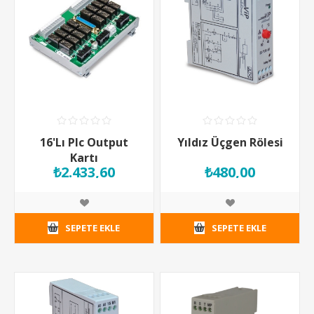
16'Lı Plc Output
Yıldız Üçgen Rölesi
Kartı
₺2.433,60
₺480,00
SEPETE EKLE
SEPETE EKLE