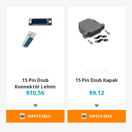
15 Pin Dsub
15 Pin Dsub Kapak
Konnektör Lehim
₺10,56
₺9,12
Tip Erkek
SEPETE EKLE
SEPETE EKLE