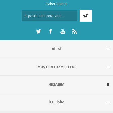
Haber bülteni
BILGI
MÜŞTERI HIZMETLERI
HESABIM
İLETIŞIM