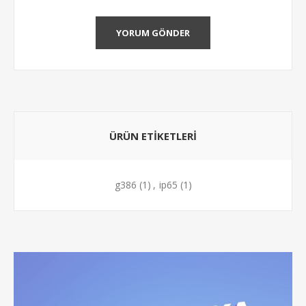
YORUM GÖNDER
ÜRÜN ETIKETLERI
g386
(1)
,
ip65
(1)