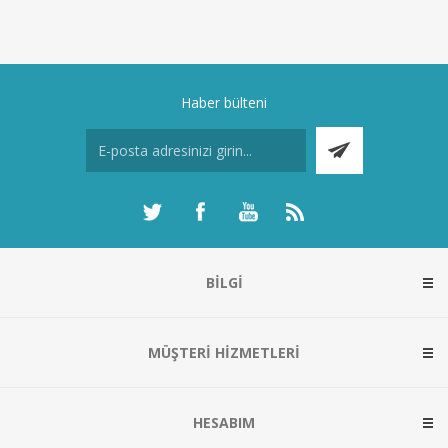
Haber bülteni
BILGI
MÜŞTERI HIZMETLERI
HESABIM