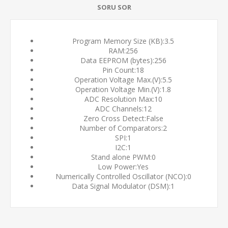
SORU SOR
Program Memory Size (KB):
3.5
RAM:
256
Data EEPROM (bytes):
256
Pin Count:
18
Operation Voltage Max.(V):
5.5
Operation Voltage Min.(V):
1.8
ADC Resolution Max:
10
ADC Channels:
12
Zero Cross Detect:
False
Number of Comparators:
2
SPI:
1
I2C:
1
Stand alone PWM:
0
Low Power:
Yes
Numerically Controlled Oscillator (NCO):
0
Data Signal Modulator (DSM):
1