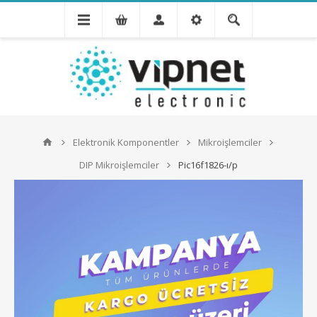
Elektronik Komponentler
Mikroişlemciler
DIP Mikroişlemciler
Pic16f1826-ı/p