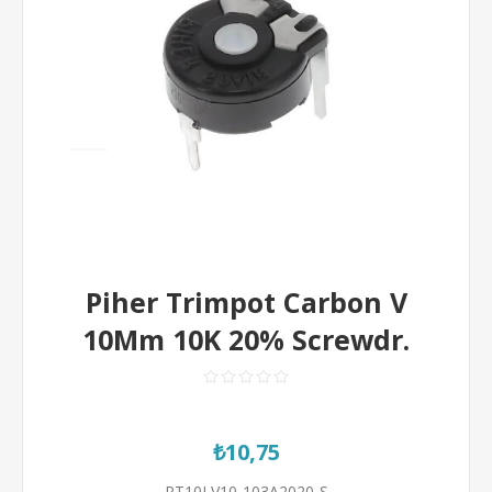
Piher Trimpot Carbon V
10Mm 10K 20% Screwdr.
₺10,75
PT10LV10-103A2020-S