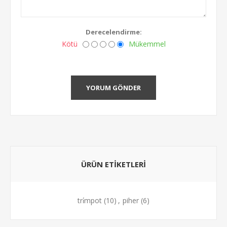
Derecelendirme:
Kötü
Mükemmel
YORUM GÖNDER
ÜRÜN ETIKETLERI
tri̇mpot
(10)
,
piher
(6)