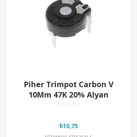
Piher Trimpot Carbon V
10Mm 47K 20% Alyan
₺10,75
PT10MV10-473A2020-S