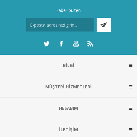
Haber bülteni
BILGI
MÜŞTERI HIZMETLERI
HESABIM
İLETIŞIM