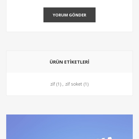
YORUM GÖNDER
ÜRÜN ETIKETLERI
zi̇f
(1)
,
zi̇f soket
(1)