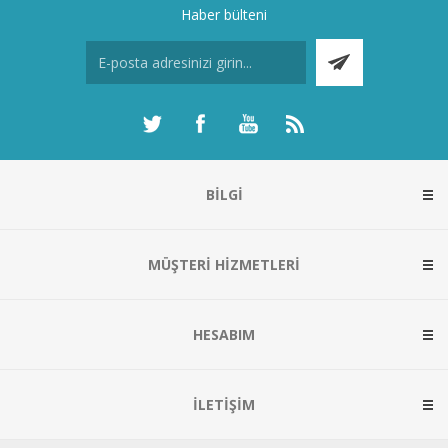
Haber bülteni
BILGI
MÜŞTERI HIZMETLERI
HESABIM
İLETIŞIM