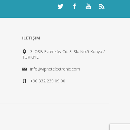
İLETIŞIM
3. OSB Evrenköy Cd. 3. Sk. No:5 Konya /
TÜRKİYE
info@vipnetelectronic.com
+90 332 239 09 00