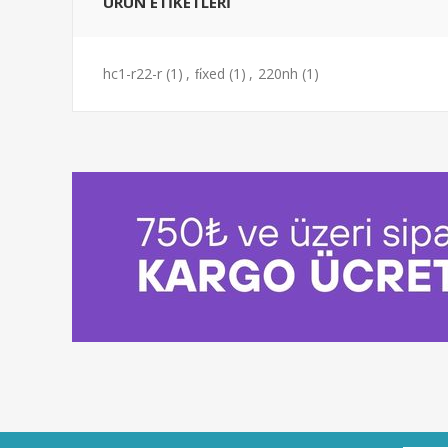
ÜRÜN ETIKETLERI
hc1-r22-r
(1)
,
fi̇xed
(1)
,
220nh
(1)