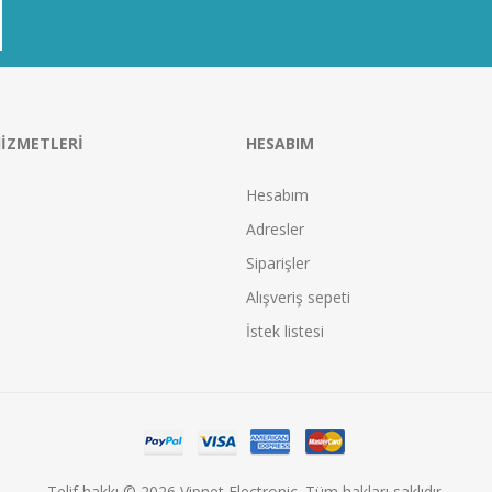
IZMETLERI
HESABIM
Hesabım
Adresler
Siparişler
Alışveriş sepeti
İstek listesi
Telif hakkı © 2026 Vipnet Electronic. Tüm hakları saklıdır.