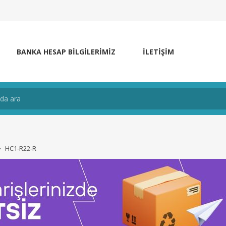
BANKA HESAP BILGILERIMIZ
İLETIŞIM
HC1-R22-R