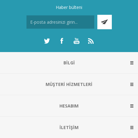
Haber bülteni
BILGI
MÜŞTERI HIZMETLERI
HESABIM
İLETIŞIM