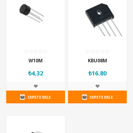
W10M
KBU08M
₺4,32
₺16,80
SEPETE EKLE
SEPETE EKLE