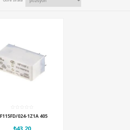
Göre sırala
F115FD/024-1Z1A 405
₺43,20