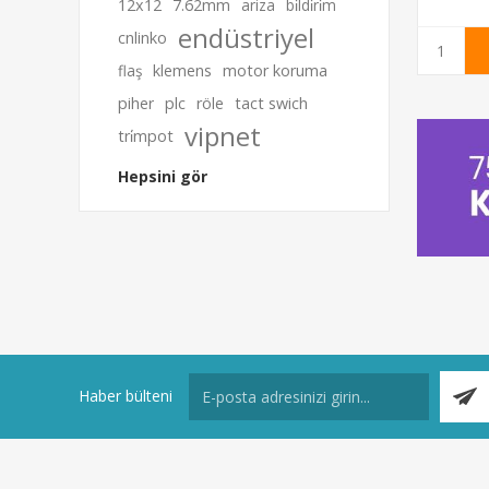
12x12
7.62mm
ariza
bi̇ldi̇ri̇m
endüstriyel
cnlinko
flaş
klemens
motor koruma
piher
plc
röle
tact swich
vipnet
tri̇mpot
Hepsini gör
Haber bülteni